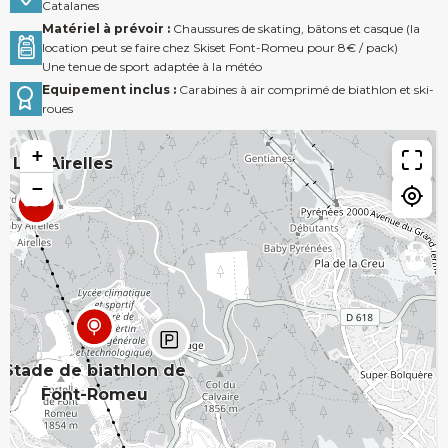
Catalanes
Matériel à prévoir :
Chaussures de skating, bâtons et casque (la
location peut se faire chez Skiset Font-Romeu pour 8€ / pack)
Une tenue de sport adaptée à la météo
Equipement inclus :
Carabines à air comprimé de biathlon et ski-
roues
Accueil
+
Les Airelles
−
Biathlon 10m à pied
Séminaire, EVJF/EVG ou gros
groupe
Biathlon 10m en ski-roues
Stade de biathlon de
Font-Romeu
Ski-roues