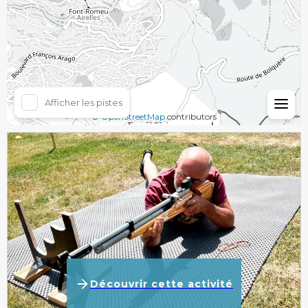
Hiver
Afficher les pistes
©
OpenStreetMap
contributors
Découvrir cette activité